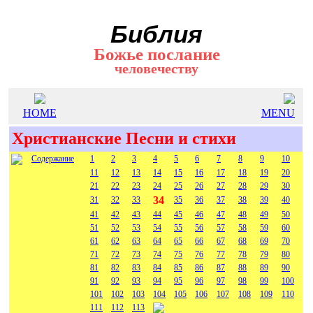
Библия
Божье послание
человечеству
HOME
MENU
Христианские Песни и стихи
Содержание
1
2
3
4
5
6
7
8
9
10
11
12
13
14
15
16
17
18
19
20
21
22
23
24
25
26
27
28
29
30
34
31
32
33
35
36
37
38
39
40
41
42
43
44
45
46
47
48
49
50
51
52
53
54
55
56
57
58
59
60
61
62
63
64
65
66
67
68
69
70
71
72
73
74
75
76
77
78
79
80
81
82
83
84
85
86
87
88
89
90
91
92
93
94
95
96
97
98
99
100
101
102
103
104
105
106
107
108
109
110
111
112
113