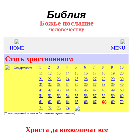
Библия
Божье послание
человечеству
HOME
MENU
Стать христианином
Содержание
1
2
3
4
5
6
7
8
9
10
11
12
13
14
15
16
17
18
19
20
21
22
23
24
25
26
27
28
29
30
31
32
33
34
35
36
37
38
39
40
41
42
43
44
45
46
47
48
49
50
51
52
53
54
55
56
57
58
59
60
68
61
62
63
64
65
66
67
69
70
71
72
73
74
(С навигационной панелью Вы можете перелистывать)
Христа да возвеличат все