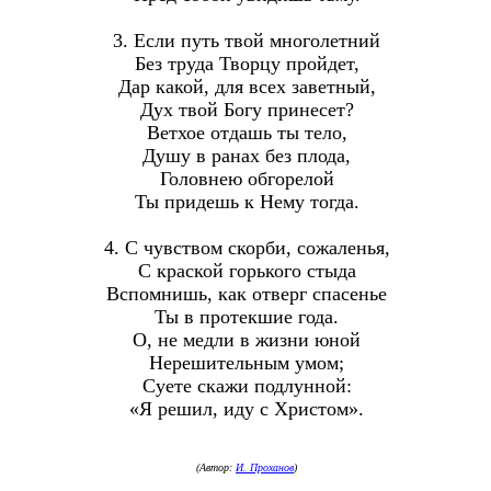
3. Если путь твой многолетний
Без труда Творцу пройдет,
Дар какой, для всех заветный,
Дух твой Богу принесет?
Ветхое отдашь ты тело,
Душу в ранах без плода,
Головнею обгорелой
Ты придешь к Нему тогда.
4. С чувством скорби, сожаленья,
С краской горького стыда
Вспомнишь, как отверг спасенье
Ты в протекшие года.
О, не медли в жизни юной
Нерешительным умом;
Суете скажи подлунной:
«Я решил, иду с Христом».
(Автор:
И. Проханов
)