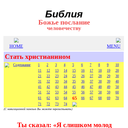
Библия
Божье послание
человечеству
HOME
MENU
Стать христианином
Содержание
1
2
3
4
5
6
7
8
9
10
11
12
13
14
15
16
17
18
19
20
21
22
23
24
25
26
27
28
29
30
31
32
33
34
35
36
37
38
39
40
41
42
43
44
45
46
47
48
49
50
51
52
53
54
55
56
57
58
59
60
65
61
62
63
64
66
67
68
69
70
71
72
73
74
(С навигационной панелью Вы можете перелистывать)
Ты сказал: «Я слишком молод