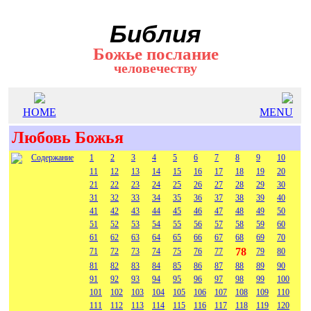
Библия
Божье послание
человечеству
HOME
MENU
Любовь Божья
Содержание
1
2
3
4
5
6
7
8
9
10
11
12
13
14
15
16
17
18
19
20
21
22
23
24
25
26
27
28
29
30
31
32
33
34
35
36
37
38
39
40
41
42
43
44
45
46
47
48
49
50
51
52
53
54
55
56
57
58
59
60
61
62
63
64
65
66
67
68
69
70
78
71
72
73
74
75
76
77
79
80
81
82
83
84
85
86
87
88
89
90
91
92
93
94
95
96
97
98
99
100
101
102
103
104
105
106
107
108
109
110
111
112
113
114
115
116
117
118
119
120