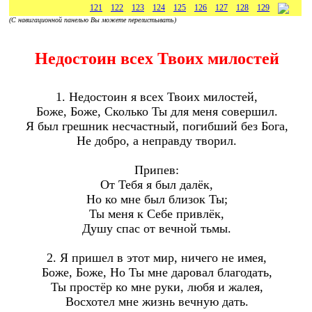
121
122
123
124
125
126
127
128
129
(С навигационной панелью Вы можете перелистывать)
Недостоин всех Твоих милостей
1. Недостоин я всех Твоих милостей,
Боже, Боже, Сколько Ты для меня совершил.
Я был грешник несчастный, погибший без Бога,
Не добро, а неправду творил.
Припев:
От Тебя я был далёк,
Но ко мне был близок Ты;
Ты меня к Себе привлёк,
Душу спас от вечной тьмы.
2. Я пришел в этот мир, ничего не имея,
Боже, Боже, Но Ты мне даровал благодать,
Ты простёр ко мне руки, любя и жалея,
Восхотел мне жизнь вечную дать.