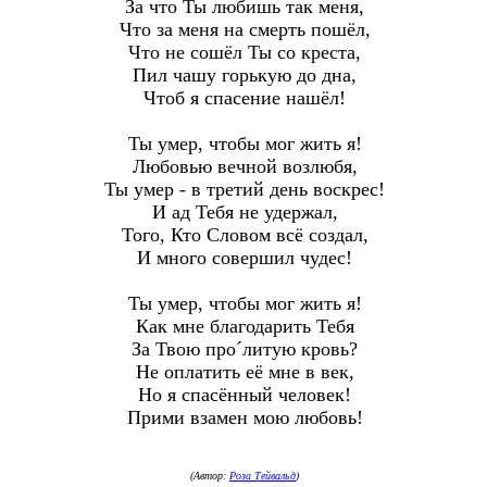
За что Ты любишь так меня,
Что за меня на смерть пошёл,
Что не сошёл Ты со креста,
Пил чашу горькую до дна,
Чтоб я спасение нашёл!
Ты умер, чтобы мог жить я!
Любовью вечной возлюбя,
Ты умер - в третий день воскрес!
И ад Тебя не удержал,
Того, Кто Словом всё создал,
И много совершил чудес!
Ты умер, чтобы мог жить я!
Как мне благодарить Тебя
За Твою про´литую кровь?
Не оплатить её мне в век,
Но я спасённый человек!
Прими взамен мою любовь!
(Автор:
Роза Тейвальд
)