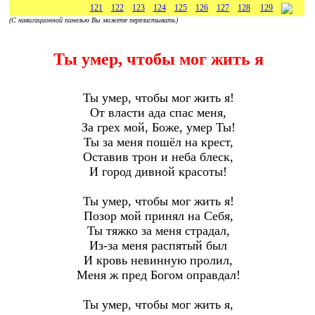
121
122
123
124
125
126
127
128
129
(С навигационной панелью Вы можете перелистывать)
Ты умер, чтобы мог жить я
Ты умер, чтобы мог жить я!
От власти ада спас меня,
За грех мой, Боже, умер Ты!
Ты за меня пошёл на крест,
Оставив трон и неба блеск,
И город дивной красоты!
Ты умер, чтобы мог жить я!
Позор мой принял на Себя,
Ты тяжко за меня страдал,
Из-за меня распятый был
И кровь невинную пролил,
Меня ж пред Богом оправдал!
Ты умер, чтобы мог жить я,