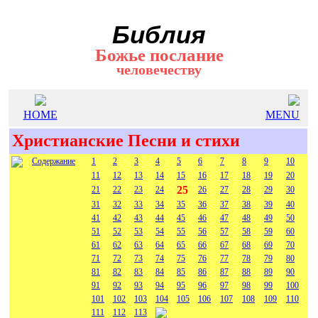
Библия
Божье послание
человечеству
HOME
MENU
Христианские Песни и стихи
Содержание
1
2
3
4
5
6
7
8
9
10
11
12
13
14
15
16
17
18
19
20
25
21
22
23
24
26
27
28
29
30
31
32
33
34
35
36
37
38
39
40
41
42
43
44
45
46
47
48
49
50
51
52
53
54
55
56
57
58
59
60
61
62
63
64
65
66
67
68
69
70
71
72
73
74
75
76
77
78
79
80
81
82
83
84
85
86
87
88
89
90
91
92
93
94
95
96
97
98
99
100
101
102
103
104
105
106
107
108
109
110
111
112
113