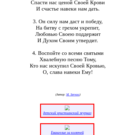
Спасти нас ценой Своей Крови
И счастье навеки нам дать.
3. Он силу нам даст и победу,
На битву с грехом укрепит,
Любовью Своею поддержит
И Духом Своим утвердит.
4. Воспойте со всеми святыми
Хвалебную песню Тому,
Кто нас искупил Своей Кровью,
О, слава навеки Ему!
(Автор:
M. Servoss
)
детский христианский журнал
Eвангелие за колючей