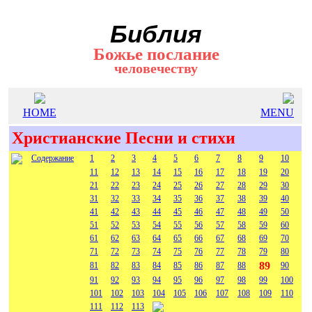
Библия
Божье послание
человечеству
HOME
MENU
Христианские Песни и стихи
Содержание
1
2
3
4
5
6
7
8
9
10
11
12
13
14
15
16
17
18
19
20
21
22
23
24
25
26
27
28
29
30
31
32
33
34
35
36
37
38
39
40
41
42
43
44
45
46
47
48
49
50
51
52
53
54
55
56
57
58
59
60
61
62
63
64
65
66
67
68
69
70
71
72
73
74
75
76
77
78
79
80
89
81
82
83
84
85
86
87
88
90
91
92
93
94
95
96
97
98
99
100
101
102
103
104
105
106
107
108
109
110
111
112
113