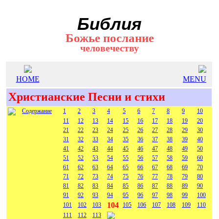
Библия
Божье послание
человечеству
HOME
MENU
Христианские Песни и стихи
Содержание
1
2
3
4
5
6
7
8
9
10
11
12
13
14
15
16
17
18
19
20
21
22
23
24
25
26
27
28
29
30
31
32
33
34
35
36
37
38
39
40
41
42
43
44
45
46
47
48
49
50
51
52
53
54
55
56
57
58
59
60
61
62
63
64
65
66
67
68
69
70
71
72
73
74
75
76
77
78
79
80
81
82
83
84
85
86
87
88
89
90
91
92
93
94
95
96
97
98
99
100
104
101
102
103
105
106
107
108
109
110
111
112
113